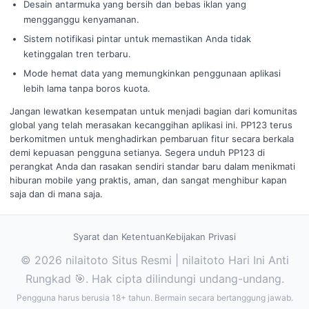
Desain antarmuka yang bersih dan bebas iklan yang
mengganggu kenyamanan.
Sistem notifikasi pintar untuk memastikan Anda tidak
ketinggalan tren terbaru.
Mode hemat data yang memungkinkan penggunaan aplikasi
lebih lama tanpa boros kuota.
Jangan lewatkan kesempatan untuk menjadi bagian dari komunitas
global yang telah merasakan kecanggihan aplikasi ini. PP123 terus
berkomitmen untuk menghadirkan pembaruan fitur secara berkala
demi kepuasan pengguna setianya. Segera unduh PP123 di
perangkat Anda dan rasakan sendiri standar baru dalam menikmati
hiburan mobile yang praktis, aman, dan sangat menghibur kapan
saja dan di mana saja.
Syarat dan Ketentuan
Kebijakan Privasi
© 2026 nilaitoto Situs Resmi | nilaitoto Hari Ini Anti
Rungkad 🎯. Hak cipta dilindungi undang-undang.
Pengguna harus berusia 18+ tahun. Bermain secara bertanggung jawab.