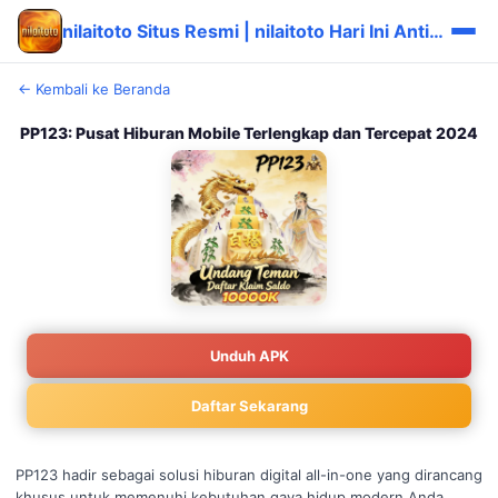
nilaitoto Situs Resmi | nilaitoto Hari Ini Anti Rungkad 🎯
← Kembali ke Beranda
PP123: Pusat Hiburan Mobile Terlengkap dan Tercepat 2024
Unduh APK
Daftar Sekarang
PP123 hadir sebagai solusi hiburan digital all-in-one yang dirancang
khusus untuk memenuhi kebutuhan gaya hidup modern Anda