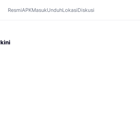
Resmi
APK
Masuk
Unduh
Lokasi
Diskusi
kini