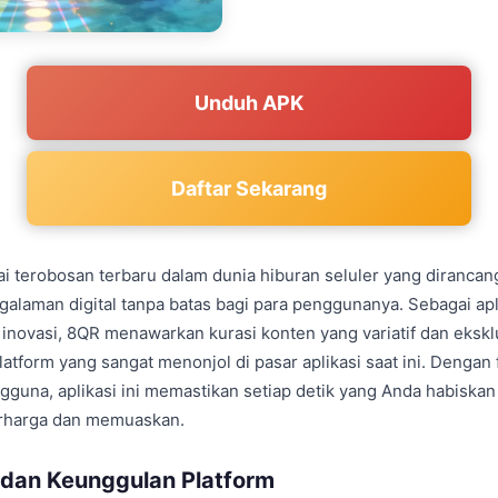
Unduh APK
Daftar Sekarang
i terobosan terbaru dalam dunia hiburan seluler yang dirancan
laman digital tanpa batas bagi para penggunanya. Sebagai apl
ovasi, 8QR menawarkan kurasi konten yang variatif dan eksklu
atform yang sangat menonjol di pasar aplikasi saat ini. Dengan
una, aplikasi ini memastikan setiap detik yang Anda habiskan
erharga dan memuaskan.
 dan Keunggulan Platform